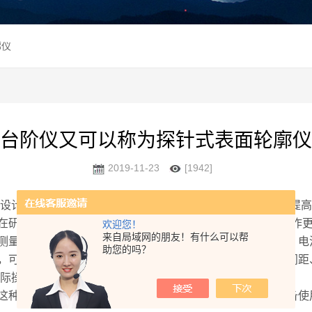
廓仪
台阶仪又可以称为探针式表面轮廓仪
2019-11-23
[1942]
设计，可以提供更高的重复性和分辨率。台阶仪这项性能的提高达
在研究工作中的广泛使用，台阶仪一定能够做到功能更*，操作更
欢迎您！
来自局域网的朋友！有什么可以帮
测量成为可能，从而可以广泛的应用于微电子器件，半导体，电
助您的吗？
可以对各种各样钢件轮廊开展长短、高宽比、间隔、水准间距
实际操作自动化技术，可效率高地开展测量工作。
这种精密测量仪器，恰当应用能够确保测量精密度和仪器设备使