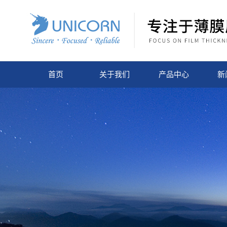
首页
关于我们
产品中心
新