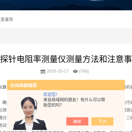
注意事项
探针电阻率测量仪测量方法和注意事
2025-10-17
[766]
仪器，在电子制造行业，特别是在PCB板、纤维布、皮革、塑料等材料的
欢迎您！
来自局域网的朋友！有什么可以帮
确定要测试的材料的表面。确保材料表面干净，无灰尘、油脂或其他污
助您的吗？
测试平台之间没有空气间隙，以保证测试结果的准确性。然后，根据测
过在材料上施加电压，并同时测量电压和电流，来计算表面电阻率。二线
测试仪的设置。