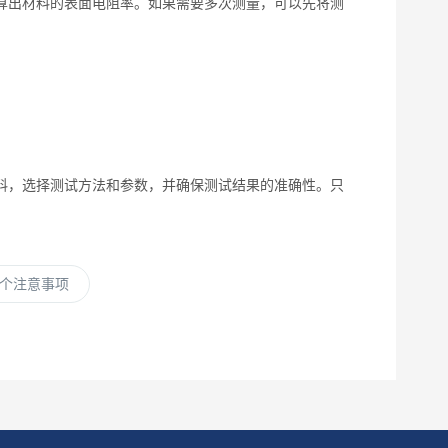
出材料的表面电阻率。如果需要多次测量，可以先将测
，选择测试方法和参数，并确保测试结果的准确性。只
个注意事项