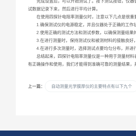
完成设置后，可以开始测试了。按下测试按钮，仪器会
试数据记录下来，然后进行平均计算。
在使用四探针电阻率测量仪时，注意以下几点是很重
1.确保测试仪的电源稳定，并且仪器处于正确的工作
2.使用正确的测试方法和测试参数，以确保测量结果
3.在进行测量时，保持测试仪和被测材料的接触良好
4.在进行多次测量时，选择测试点要均匀分布，并进
总结起来，四探针电阻率测量仪是一种用于测量材料表
有正确操作和使用，我们才能得到准确可靠的测量结果，
上一篇：
自动测量光学膜厚仪的主要特点有以下九个