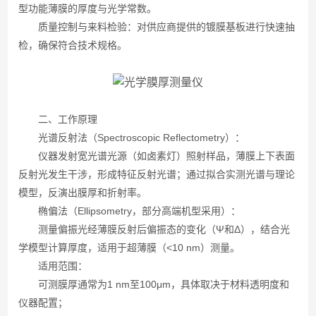
型功能薄膜的厚度与光学常数。
质量控制与来料检验：对供应商提供的镀膜基板进行快速抽
检，确保符合技术规格。
二、工作原理
光谱反射法（Spectroscopic Reflectometry）：
仪器发射宽光谱光源（如卤素灯）照射样品，薄膜上下表面
反射光发生干涉，形成特征反射光谱；通过拟合实测光谱与理论
模型，反演出膜厚和折射率。
椭偏法（Ellipsometry，部分高端机型采用）：
测量偏振光经薄膜反射后偏振态的变化（Ψ和Δ），结合光
学模型计算厚度，适用于超薄膜（<10 nm）测量。
适用范围：
可测膜厚通常为1 nm至100μm，具体取决于材料透明度和
仪器配置；