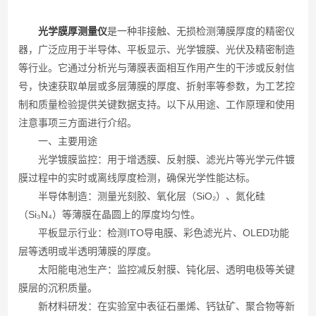
光学膜厚测量仪
是一种非接触、无损检测薄膜厚度的精密仪
器，广泛应用于半导体、平板显示、光学镀膜、光伏及精密制造
等行业。它通过分析光与薄膜表面相互作用产生的干涉或反射信
号，快速获取单层或多层薄膜的厚度、折射率等参数，为工艺控
制和质量检验提供关键数据支持。以下从用途、工作原理和使用
注意事项三方面进行介绍。
一、主要用途
光学镀膜监控：用于增透膜、反射膜、滤光片等光学元件镀
膜过程中的实时或离线厚度检测，确保光学性能达标。
半导体制造：测量光刻胶、氧化层（SiO₂）、氮化硅
（Si₃N₄）等薄膜在晶圆上的厚度均匀性。
平板显示行业：检测ITO导电膜、彩色滤光片、OLED功能
层等透明或半透明薄膜的厚度。
太阳能电池生产：监控减反射膜、钝化层、透明电极等关键
膜层的沉积质量。
新材料研发：在实验室中表征石墨烯、钙钛矿、聚合物等新