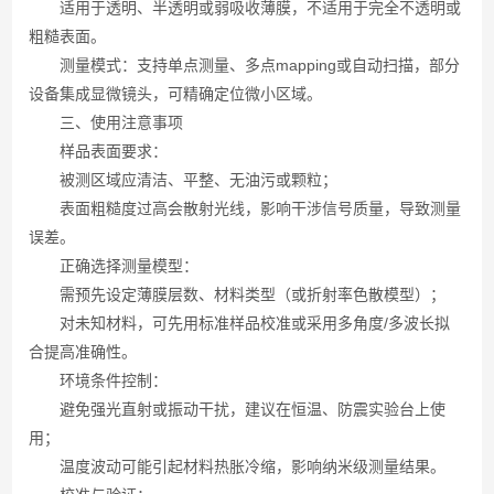
适用于透明、半透明或弱吸收薄膜，不适用于完全不透明或
粗糙表面。
测量模式：支持单点测量、多点mapping或自动扫描，部分
设备集成显微镜头，可精确定位微小区域。
三、使用注意事项
样品表面要求：
被测区域应清洁、平整、无油污或颗粒；
表面粗糙度过高会散射光线，影响干涉信号质量，导致测量
误差。
正确选择测量模型：
需预先设定薄膜层数、材料类型（或折射率色散模型）；
对未知材料，可先用标准样品校准或采用多角度/多波长拟
合提高准确性。
环境条件控制：
避免强光直射或振动干扰，建议在恒温、防震实验台上使
用；
温度波动可能引起材料热胀冷缩，影响纳米级测量结果。