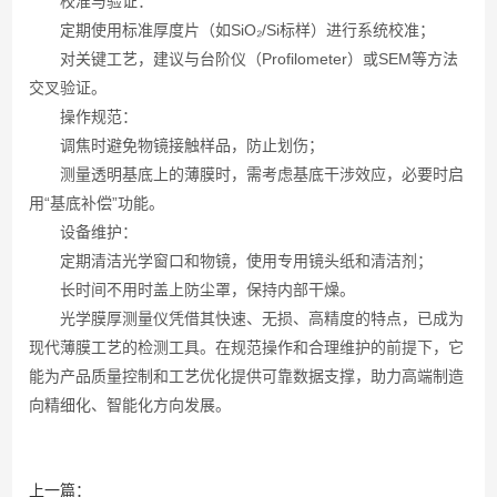
校准与验证：
定期使用标准厚度片（如SiO₂/Si标样）进行系统校准；
对关键工艺，建议与台阶仪（Profilometer）或SEM等方法
交叉验证。
操作规范：
调焦时避免物镜接触样品，防止划伤；
测量透明基底上的薄膜时，需考虑基底干涉效应，必要时启
用“基底补偿”功能。
设备维护：
定期清洁光学窗口和物镜，使用专用镜头纸和清洁剂；
长时间不用时盖上防尘罩，保持内部干燥。
光学膜厚测量仪凭借其快速、无损、高精度的特点，已成为
现代薄膜工艺的检测工具。在规范操作和合理维护的前提下，它
能为产品质量控制和工艺优化提供可靠数据支撑，助力高端制造
向精细化、智能化方向发展。
上一篇：