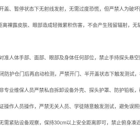
开盖、暂停状态下无射线发射，无需过度恐慌，但严禁人为破坏
距离裸露皮肤、眼部造成轻微累积伤害，不会产生残留辐射，无
对准人体手部、面部、眼部及身体任何部位，禁止手持探头悬空
关闭防护仓门后再启动检测，严禁开门、半开盖状态下触发测试，
非专业维保人员严禁私自拆卸设备外壳、探头护罩、防护铅板，
证操作人员操作，严禁无关人员、学徒随意触发测试，避免误照
无需紧贴设备观察，保持30cm以上安全距离即可，禁止俯身凑