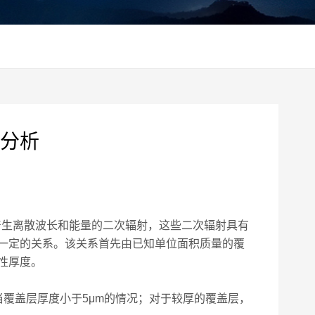
面分析
生离散波长和能量的二次辐射，这些二次辐射具有
一定的关系。该关系首先由已知单位面积质量的覆
性厚度。
覆盖层厚度小于5μm的情况；对于较厚的覆盖层，