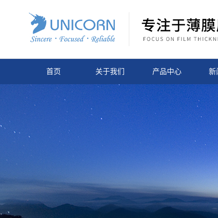
首页
关于我们
产品中心
新