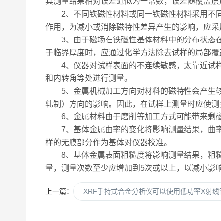
其测量结果相对误差近似为一常数，误差随覆盖层
2、不同铁磁性材料或同一铁磁性材料采用不同
作用，为减小或消除磁特性差异产生的影响，应采
3、由于磁场在铁磁性基体材料中的分布状态在
于临界厚度时，应通过化学方法除去试样的局部覆
4、仪器对试样表面的不连续敏感，太靠近试样
和内转角等处进行测量。
5、金属机械加工方向对材料的磁特性会产生较
轧制）方向的影响。因此，在试样上测量时应使测
6、金属材料由于磨削等加工方式可能带来剩磁，
7、基体金属曲率的变化将影响测量结果，曲率
样的无膜部分作为基体对仪器校准。
8、基体金属表面粗糙度将影响测量结果，粗糙
量，测量次数至少应增加到5次或以上，以减小影
上一篇：
XRF手持式合金分析仪可以使用低功率X射