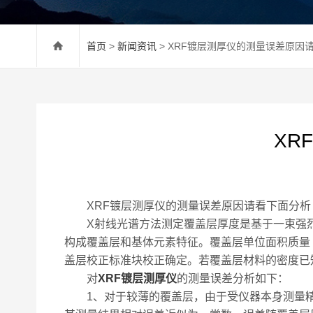
首页
>
新闻资讯
> XRF镀层测厚仪的测量误差原因
XR
XRF镀层测厚仪的测量误差原因请看下面分析
X射线光谱方法测定覆盖层厚度是基于一束强烈
构成覆盖层和基体元素特征。覆盖层单位面积质量
盖层校正标准块校正确定。若覆盖层材料的密度已
对
XRF镀层测厚仪
的测量误差分析如下：
1、对于较薄的覆盖层，由于受仪器本身测量精度