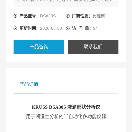
种液体自动切换）及液体针头一键式SFE，可远程控
制集成自动化系统。适用于等离子/电晕/火焰活化的质
产品型号：
DSA30S
厂商性质：
代理商
量保证与涂层工艺开发。点击了解。
更新时间：
2026-06-30
访 问 量：
94
产品咨询
联系我们
产品详情
KRUSS DSA30S 液滴形状分析仪
用于润湿性分析的半自动化多功能仪器