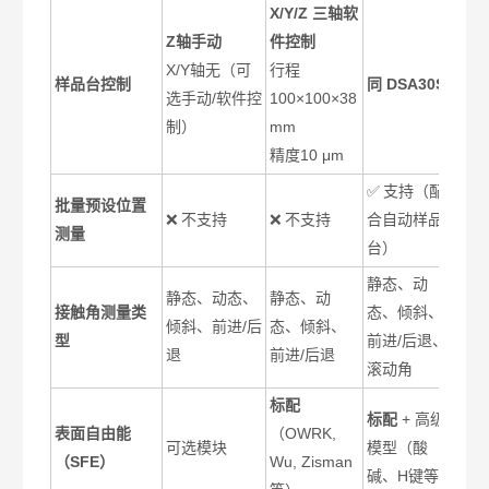
X/Y/Z
三轴软
Z
轴手动
件控制
X/Y
轴无（可
行程
样品台控制
同 DSA30S
选手动/软件控
100×100×38
制）
mm
精度10 μm
✅
支持（配
批量预设位置
❌
不支持
❌
不支持
合自动样品
测量
台）
静态、动
静态、动态、
静态、动
接触角测量类
态、倾斜、
倾斜、前进/后
态、倾斜、
型
前进/后退、
退
前进/后退
滚动角
标配
标配
+
高级
表面自由能
（OWRK,
可选模块
模型（酸
（SFE）
Wu, Zisman
碱、H键等）