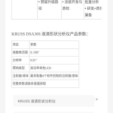
• 预留升级路
• 涂层开发与
批量分析
径
质检
• 研发+质控
兼备
KRUSS DSA30S 液滴形状分析仪产品参数：
项目
参数
接触角范围
0–180°
分辨率
0.01°
照明类型
高功率单色LED
注射器/液体
最多配备8个软件控制的注射器/液体
完整参数请联系客服获取