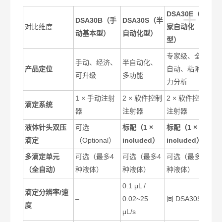
+
DSA30E
（专
DSA30B
（手
DSA30S
（半
对比维度
家自动化
动基本型）
自动化型）
型）
专家级、全
手动、经济、
半自动化、
产品定位
自动、粘附
可升级
多功能
力分析
1 ×
手动注射
2 ×
软件控制
2 ×
软件控制
滴定系统
器
注射器
注射器
液体针头双压
可选
标配（1 ×
标配（1 ×
滴定
（Optional）
included）
included）
多滴定单元
可选（最多4
可选（最多4
可选（最多4
（全自动）
种液体）
种液体）
种液体）
0.1 μL /
滴定分辨率/速
–
0.02~25
同 DSA30S
度
μL/s