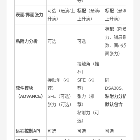
等）
可选（悬滴/上
标配
（悬滴/
标配
（悬滴/
表面/界面张力
升滴）
上升滴）
上升滴）
标配
（附着
力、铺展系
粘附力分析
可选
可选
数、固/液界
面张力）
接触角（推
荐）
接触角（推
SFE（推
同
软件模块
荐）
荐）
DSA30S，但
（ADVANCE）
SFE（可选）
张力（推
粘附力分析
张力（可选）
荐）
默认包含
粘附力（可
选）
远程控制API
可选
可选
可选