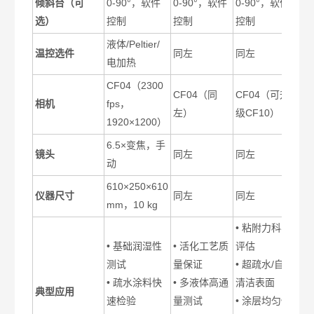
倾斜台（可
0-90°
，软件
0-90°
，软件
0-90°
，软件
选）
控制
控制
控制
液体/Peltier/
温控选件
同左
同左
电加热
CF04
（2300
CF04
（同
CF04
（可升
相机
fps，
左）
级CF10）
1920×1200）
6.5×
变焦，手
镜头
同左
同左
动
610×250×610
仪器尺寸
同左
同左
mm
，10 kg
•
粘附力科学
•
基础润湿性
•
活化工艺质
评估
测试
量保证
• 超疏水/自
• 疏水涂料快
• 多液体高通
清洁表面
典型应用
速检验
量测试
• 涂层均匀性